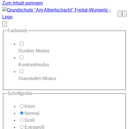
Zum Inhalt springen
Such
Me
öffne
Modal
schließen
Farbmodi
Dunkler Modus
Kontrastmodus
Graustufen-Modus
Schriftgröße
Klein
Normal
Groß
Extragroß