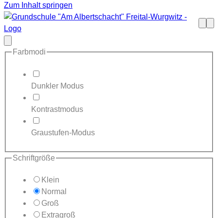
Zum Inhalt springen
Such
Me
öffne
Modal
schließen
Farbmodi
Dunkler Modus
Kontrastmodus
Graustufen-Modus
Schriftgröße
Klein
Normal
Groß
Extragroß