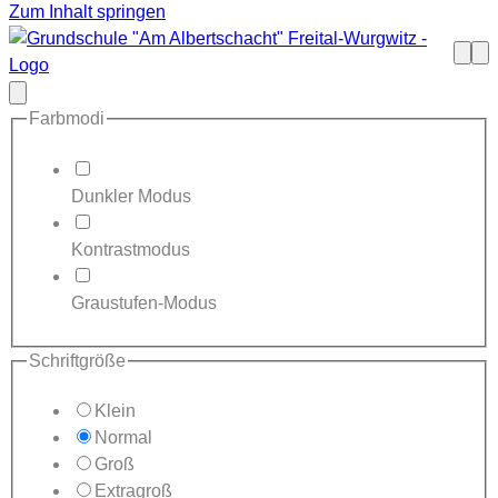
Zum Inhalt springen
Such
Me
öffne
Modal
schließen
Farbmodi
Dunkler Modus
Kontrastmodus
Graustufen-Modus
Schriftgröße
Klein
Normal
Groß
Extragroß