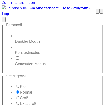
Zum Inhalt springen
Such
Me
öffne
Modal
schließen
Farbmodi
Dunkler Modus
Kontrastmodus
Graustufen-Modus
Schriftgröße
Klein
Normal
Groß
Extragroß