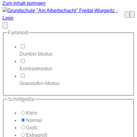
Zum Inhalt springen
Such
Me
öffne
Modal
schließen
Farbmodi
Dunkler Modus
Kontrastmodus
Graustufen-Modus
Schriftgröße
Klein
Normal
Groß
Extragroß