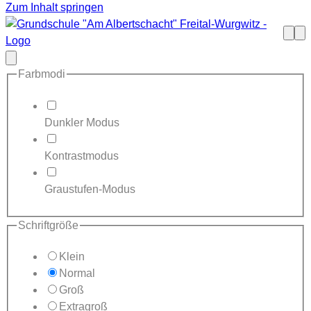
Zum Inhalt springen
Such
Me
öffne
Modal
schließen
Farbmodi
Dunkler Modus
Kontrastmodus
Graustufen-Modus
Schriftgröße
Klein
Normal
Groß
Extragroß